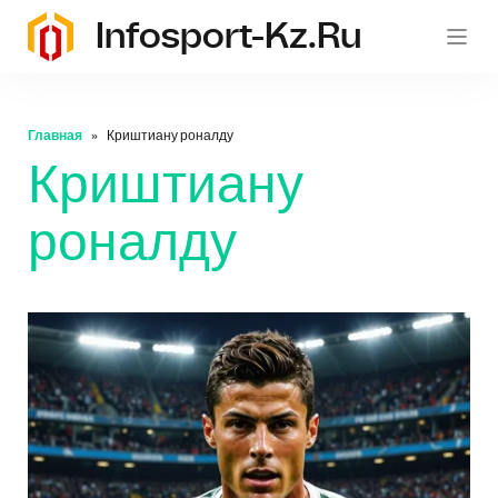
Infosport-Kz.ru
Главная
Криштиану роналду
Криштиану
роналду