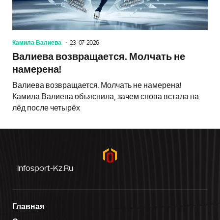
Камила Валиева
23-07-2026
Валиева возвращается. Молчать не
намерена!
Валиева возвращается. Молчать не намерена!
Камила Валиева объяснила, зачем снова встала на
лёд после четырёх
Infosport-Kz.ru
Главная