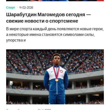
Спорт
11-02-2026
Шарабутдин Магомедов сегодня —
свежие новости о спортсмене
В мире спорта каждый день появляются новые герои,
а некоторые имена становятся символами силы,
упорства и