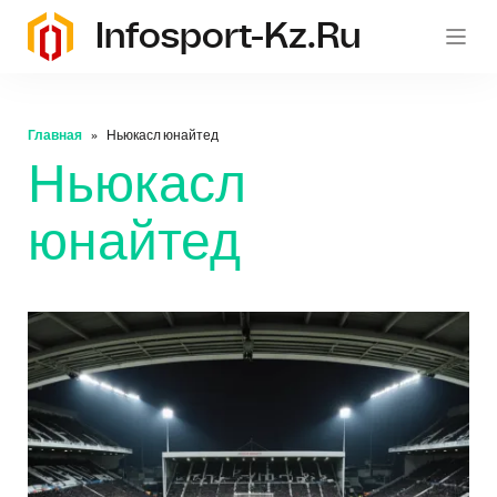
Infosport-Kz.ru
Главная
Ньюкасл юнайтед
Ньюкасл
юнайтед