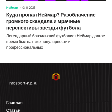
Неймар
13-11-2025
Куда пропал Неймар? Разоблачение
громкого скандала и мрачные
перспективы звезды футбола
Легендарный бразильский футболист Неймар долгое
время был на пике популярности и
профессиональных
Infosport-Kz.ru
Главная
Статьи