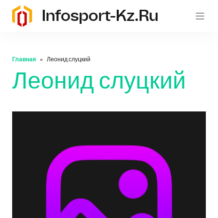
Infosport-Kz.ru
Главная
Леонид слуцкий
Леонид слуцкий