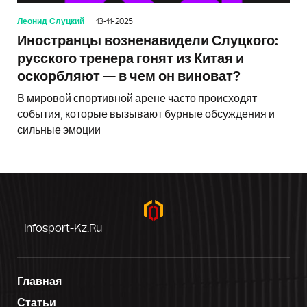
Леонид Слуцкий
13-11-2025
Иностранцы возненавидели Слуцкого:
русского тренера гонят из Китая и
оскорбляют — в чем он виноват?
В мировой спортивной арене часто происходят
события, которые вызывают бурные обсуждения и
сильные эмоции
Infosport-Kz.ru
Главная
Статьи