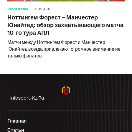
итоги матча
21-01-2026
Ноттингем Форест – Манчестер
Юнайтед: обзор захватывающего матча
10-го тура АПЛ
Матчи между Ноттингем Форест и Манчестер
Юнайтед всегда привлекают огромное внимание не
только фанатов
Infosport-Kz.ru
Главная
Статьи