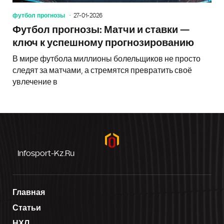
футбол прогнозы
27-01-2026
Футбол прогнозы: Матчи и ставки —
ключ к успешному прогнозированию
В мире футбола миллионы болельщиков не просто
следят за матчами, а стремятся превратить своё
увлечение в
Infosport-Kz.ru
Главная
Статьи
НХЛ