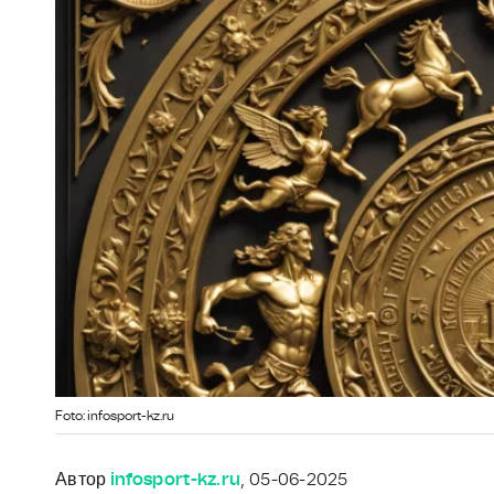
Foto: infosport-kz.ru
Автор
infosport-kz.ru
, 05-06-2025