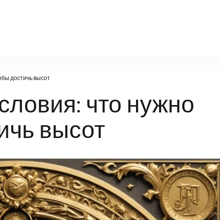
infosport-kz.ru
тобы достичь высот
словия: что нужно
тичь высот