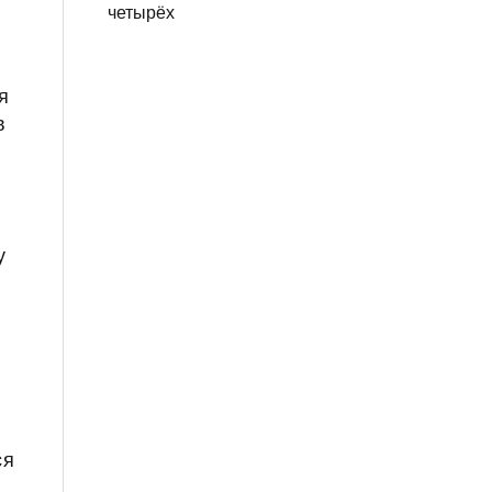
четырёх
я
в
у
ся