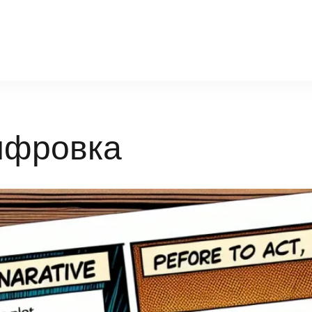
infosport-kz.ru
ифровка