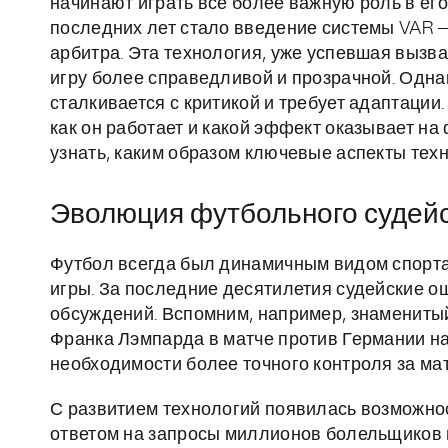
начинают играть все более важную роль в е
последних лет стало введение системы VAR —
арбитра. Эта технология, уже успевшая вызва
игру более справедливой и прозрачной. Одна
сталкивается с критикой и требует адаптации.
как он работает и какой эффект оказывает на
узнать, каким образом ключевые аспекты тех
Эволюция футбольного судей
Футбол всегда был динамичным видом спорта,
игры. За последние десятилетия судейские о
обсуждений. Вспомним, например, знаменитый
Франка Лэмпарда в матче против Германии н
необходимости более точного контроля за ма
С развитием технологий появилась возможнос
ответом на запросы миллионов болельщиков п