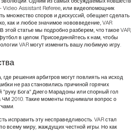
го эволюции. Одним из самых обсуждаемых новшест
 Video Assistant Referee, или видеопомощник
ть множество споров и дискуссий, обещает сделать
ко, как и любое значимое нововведение, VAR
 В этой статье мы подробно разберем, что такое VAR
 футбол в целом. Присоединяйтесь к нам, чтобы
нологии VAR могут изменить вашу любимую игру.
ства
 где решения арбитров могут повлиять на исход
шибки не раз становились причиной горячих
 "руку Бога" Диего Марадоны или спорный гол
а ЧМ 2010. Такие моменты поднимали вопрос о
тчами.
ть исправить эту несправедливость. VAR стал
о всему миру, жаждущих честной игры. Но как