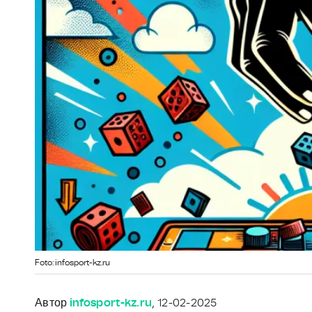
Foto: infosport-kz.ru
Автор
infosport-kz.ru
, 12-02-2025