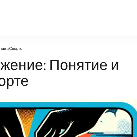
infosport-kz.ru
ние в Спорте
жение: Понятие и
орте