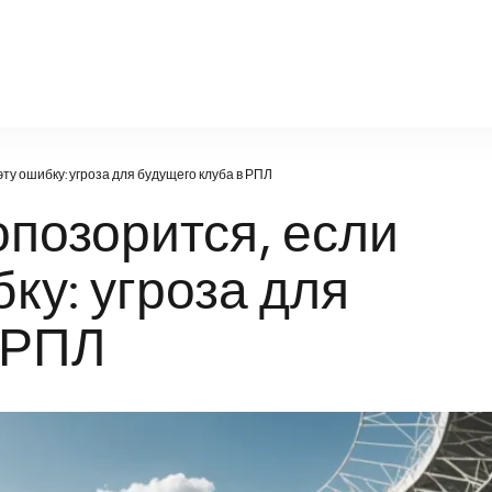
infosport-kz.ru
ту ошибку: угроза для будущего клуба в РПЛ
опозорится, если
ку: угроза для
 РПЛ