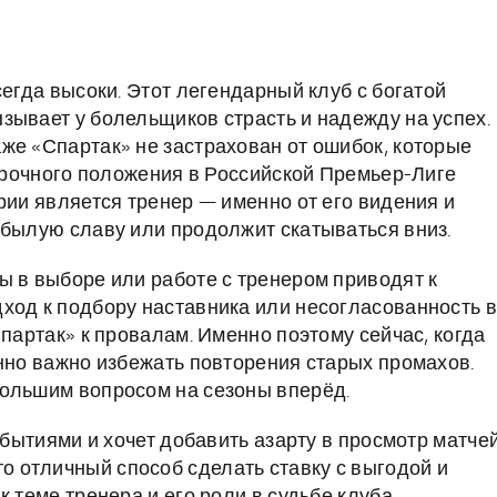
сегда высоки. Этот легендарный клуб с богатой
зывает у болельщиков страсть и надежду на успех.
же «Спартак» не застрахован от ошибок, которые
осрочного положения в Российской Премьер-Лиге
рии является тренер — именно от его видения и
 былую славу или продолжит скатываться вниз.
ы в выборе или работе с тренером приводят к
ход к подбору наставника или несогласованность в
Спартак» к провалам. Именно поэтому сейчас, когда
енно важно избежать повторения старых промахов.
большим вопросом на сезоны вперёд.
обытиями и хочет добавить азарту в просмотр матчей
о отличный способ сделать ставку с выгодой и