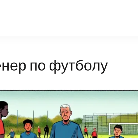
infosport-kz.ru
енер по футболу