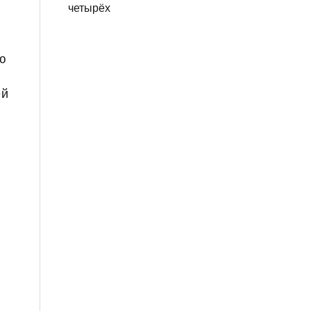
четырёх
ою
ей