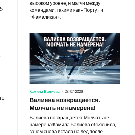
высоком уровне, и матчи между
5
командами, такими как «Порту» и
«Фамаликан»,
ь
,
Камила Валиева
23-07-2026
то
Валиева возвращается.
Молчать не намерена!
.
Валиева возвращается. Молчать не
и
намерена!Камила Валиева объяснила,
зачем снова встала на лёд после