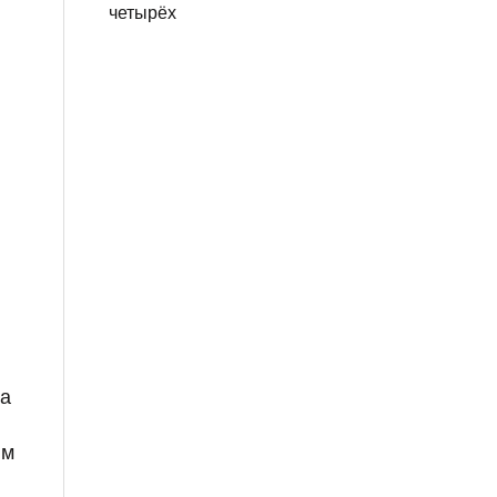
четырёх
на
им