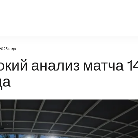
infosport-kz.ru
2025 года
окий анализ матча 1
да