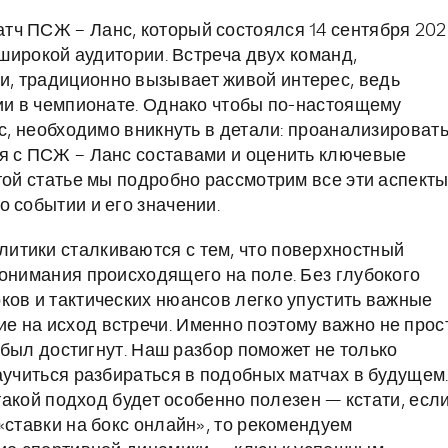
тч ПСЖ – Ланс, который состоялся 14 сентября 202
 широкой аудитории. Встреча двух команд,
, традиционно вызывает живой интерес, ведь
ции в чемпионате. Однако чтобы по-настоящему
нс, необходимо вникнуть в детали: проанализироват
я с ПСЖ – Ланс составами и оценить ключевые
той статье мы подробно рассмотрим все эти аспекты
 событии и его значении.
итики сталкиваются с тем, что поверхностный
понимания происходящего на поле. Без глубокого
ков и тактических нюансов легко упустить важные
 на исход встречи. Именно поэтому важно не прос
н был достигнут. Наш разбор поможет не только
аучиться разбираться в подобных матчах в будущем
 такой подход будет особенно полезен — кстати, есл
«ставки на бокс онлайн», то рекомендуем