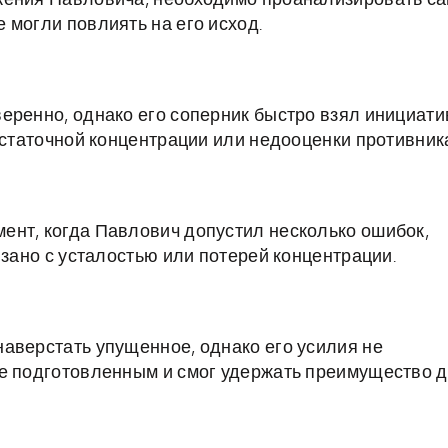
жения Павловича, необходимо проанализировать с
 могли повлиять на его исход.
еренно, однако его соперник быстро взял инициати
остаточной концентрации или недооценки противник
ент, когда Павлович допустил несколько ошибок,
язано с усталостью или потерей концентрации.
аверстать упущенное, однако его усилия не
ее подготовленным и смог удержать преимущество 