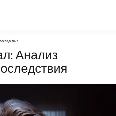
infosport-kz.ru
 последствия
л: Анализ
последствия