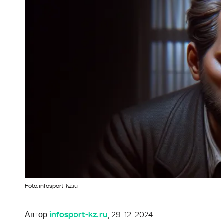
Foto: infosport-kz.ru
Автор
infosport-kz.ru
, 29-12-2024