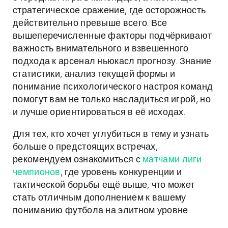
стратегическое сражение, где осторожность
действительно превыше всего. Все
вышеперечисленные факторы подчёркивают
важность внимательного и взвешенного
подхода к арсенал ньюкасл прогнозу. Знание
статистики, анализ текущей формы и
понимание психологического настроя команд
помогут вам не только насладиться игрой, но
и лучше ориентироваться в её исходах.
Для тех, кто хочет углубиться в тему и узнать
больше о предстоящих встречах,
рекомендуем ознакомиться с
матчами лиги
чемпионов
, где уровень конкуренции и
тактической борьбы ещё выше, что может
стать отличным дополнением к вашему
пониманию футбола на элитном уровне.