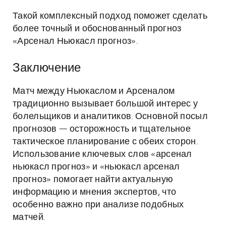
Такой комплексный подход поможет сделать
более точный и обоснованный прогноз
«Арсенал Ньюкасл прогноз».
Заключение
Матч между Ньюкаслом и Арсеналом
традиционно вызывает большой интерес у
болельщиков и аналитиков. Основной посыл
прогнозов — осторожность и тщательное
тактическое планирование с обеих сторон.
Использование ключевых слов «арсенал
ньюкасл прогноз» и «ньюкасл арсенал
прогноз» помогает найти актуальную
информацию и мнения экспертов, что
особенно важно при анализе подобных
матчей.