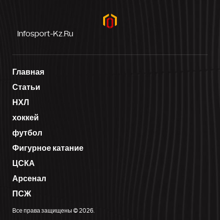
Infosport-Kz.ru
Главная
Статьи
НХЛ
хоккей
футбол
Фигурное катание
ЦСКА
Арсенал
ПСЖ
Все права защищены © 2026.