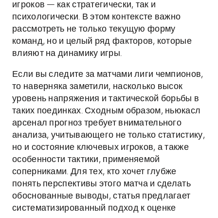
игроков — как стратегически, так и
психологически. В этом контексте важно
рассмотреть не только текущую форму
команд, но и целый ряд факторов, которые
влияют на динамику игры.
Если вы следите за матчами лиги чемпионов,
то наверняка заметили, насколько высок
уровень напряжения и тактической борьбы в
таких поединках. Сходным образом, ньюкасл
арсенал прогноз требует внимательного
анализа, учитывающего не только статистику,
но и состояние ключевых игроков, а также
особенности тактики, применяемой
соперниками. Для тех, кто хочет глубже
понять перспективы этого матча и сделать
обоснованные выводы, статья предлагает
систематизированный подход к оценке