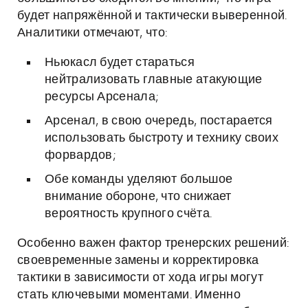
будет напряжённой и тактически выверенной.
Аналитики отмечают, что:
Ньюкасл будет стараться
нейтрализовать главные атакующие
ресурсы Арсенала;
Арсенал, в свою очередь, постарается
использовать быстроту и технику своих
форвардов;
Обе команды уделяют большое
внимание обороне, что снижает
вероятность крупного счёта.
Особенно важен фактор тренерских решений:
своевременные замены и корректировка
тактики в зависимости от хода игры могут
стать ключевыми моментами. Именно