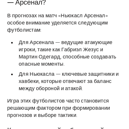
— Арсенал?
В прогнозах на матч «Ньюкасл Арсенал»
особое внимание уделяется следующим
футболистам:
Для Арсенала — ведущие атакующие
игроки, такие как Габриэл Жезус и
Мартин Одегард, способные создавать
опасные моменты.
Для Ньюкасла — ключевые защитники и
хавбеки, которые отвечают за баланс
между обороной и атакой.
Игра этих футболистов часто становится
решающим фактором при формировании
прогнозов и выборе тактики.