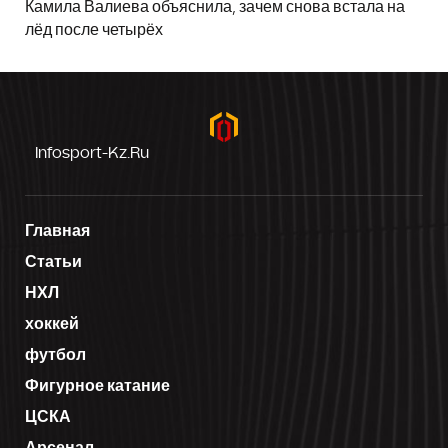
Камила Валиева объяснила, зачем снова встала на
лёд после четырёх
Infosport-Kz.ru
Главная
Статьи
НХЛ
хоккей
футбол
Фигурное катание
ЦСКА
Арсенал