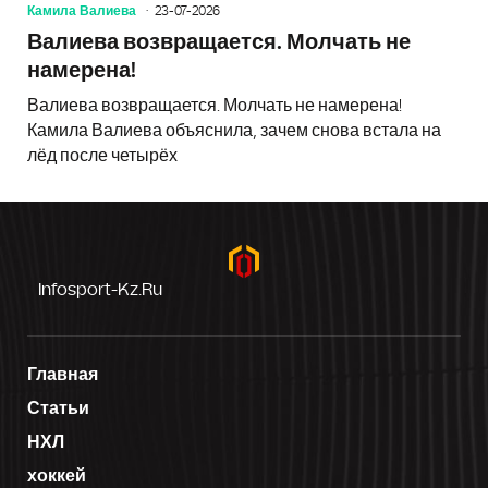
Камила Валиева
23-07-2026
Валиева возвращается. Молчать не
намерена!
Валиева возвращается. Молчать не намерена!
Камила Валиева объяснила, зачем снова встала на
лёд после четырёх
Infosport-Kz.ru
Главная
Статьи
НХЛ
хоккей