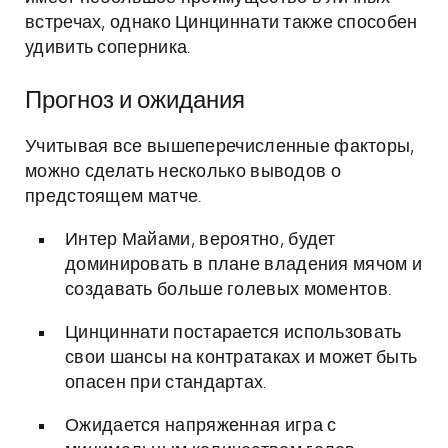
встречах, однако Цинциннати также способен
удивить соперника.
Прогноз и ожидания
Учитывая все вышеперечисленные факторы,
можно сделать несколько выводов о
предстоящем матче.
Интер Майами, вероятно, будет
доминировать в плане владения мячом и
создавать больше голевых моментов.
Цинциннати постарается использовать
свои шансы на контратаках и может быть
опасен при стандартах.
Ожидается напряженная игра с