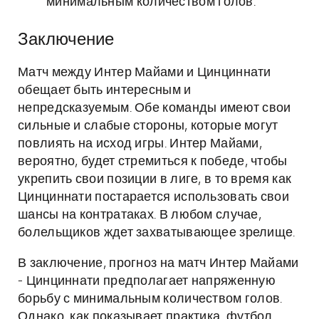
минимальным количеством голов.
Заключение
Матч между Интер Майами и Цинциннати
обещает быть интересным и
непредсказуемым. Обе команды имеют свои
сильные и слабые стороны, которые могут
повлиять на исход игры. Интер Майами,
вероятно, будет стремиться к победе, чтобы
укрепить свои позиции в лиге, в то время как
Цинциннати постарается использовать свои
шансы на контратаках. В любом случае,
болельщиков ждет захватывающее зрелище.
В заключение, прогноз на матч Интер Майами
- Цинциннати предполагает напряженную
борьбу с минимальным количеством голов.
Однако, как показывает практика, футбол