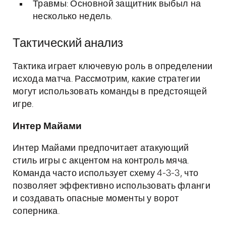
Травмы: Основной защитник выбыл на
несколько недель.
Тактический анализ
Тактика играет ключевую роль в определении
исхода матча. Рассмотрим, какие стратегии
могут использовать команды в предстоящей
игре.
Интер Майами
Интер Майами предпочитает атакующий
стиль игры с акцентом на контроль мяча.
Команда часто использует схему 4-3-3, что
позволяет эффективно использовать фланги
и создавать опасные моменты у ворот
соперника.