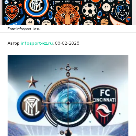
Foto: infosport-kz.ru
Автор
infosport-kz.ru
, 06-02-2025