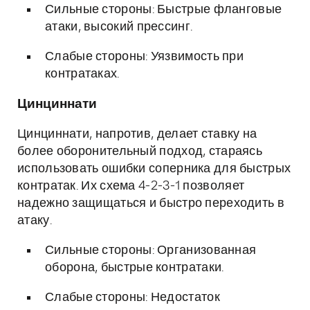
Сильные стороны: Быстрые фланговые
атаки, высокий прессинг.
Слабые стороны: Уязвимость при
контратаках.
Цинциннати
Цинциннати, напротив, делает ставку на
более оборонительный подход, стараясь
использовать ошибки соперника для быстрых
контратак. Их схема 4-2-3-1 позволяет
надежно защищаться и быстро переходить в
атаку.
Сильные стороны: Организованная
оборона, быстрые контратаки.
Слабые стороны: Недостаток