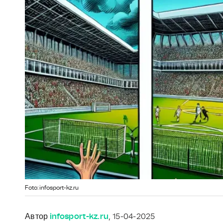
Foto: infosport-kz.ru
Автор
infosport-kz.ru
, 15-04-2025