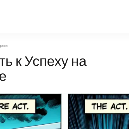
infosport-kz.ru
Арене
ь к Успеху на
е