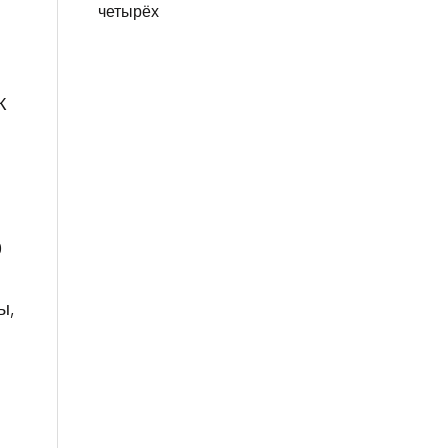
четырёх
К
0
ы,