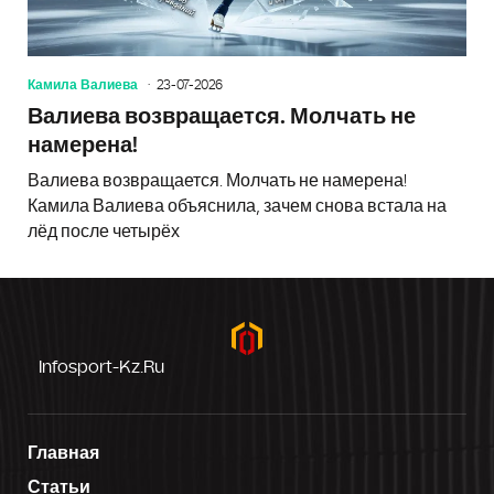
Камила Валиева
23-07-2026
Валиева возвращается. Молчать не
намерена!
Валиева возвращается. Молчать не намерена!
Камила Валиева объяснила, зачем снова встала на
лёд после четырёх
Infosport-Kz.ru
Главная
Статьи