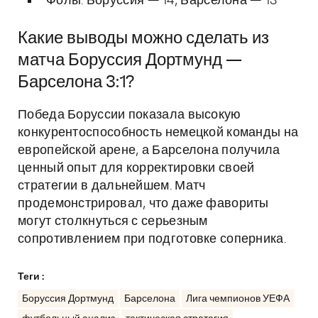
Фолы: Боруссия — 14, Барселона — 13
Какие выводы можно сделать из
матча Боруссия Дортмунд —
Барселона 3:1?
Победа Боруссии показала высокую
конкурентоспособность немецкой команды на
европейской арене, а Барселона получила
ценный опыт для корректировки своей
стратегии в дальнейшем. Матч
продемонстрировал, что даже фавориты
могут столкнуться с серьезным
сопротивлением при подготовке соперника.
Теги :
Боруссия Дортмунд
Барселона
Лига чемпионов УЕФА