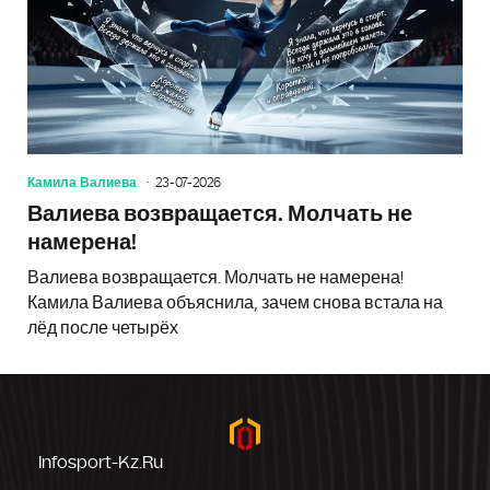
Камила Валиева
23-07-2026
Валиева возвращается. Молчать не
намерена!
Валиева возвращается. Молчать не намерена!
Камила Валиева объяснила, зачем снова встала на
лёд после четырёх
Infosport-Kz.ru