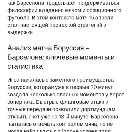
как Барселона продолжает придерживаться
философии владения мячом и позиционного
футбола. В этом контексте матч 15 апреля
стал настоящей проверкой стратегий и
выдержки.
Анализ матча Боруссия –
Барселона: ключевые моменты и
статистика
Игра началась с заметного преимущества
Боруссии, которая уже в первые 20 минут
создала несколько опасных моментов у ворот
соперника. Быстрые фланговые атаки и
точные передачи позволили дортмундцам
открыть счёт уже на 18-й минуте. Барселона
пыталась отвечать контролем мяча, но не
могла найти ключ к обороне хозяев поля.