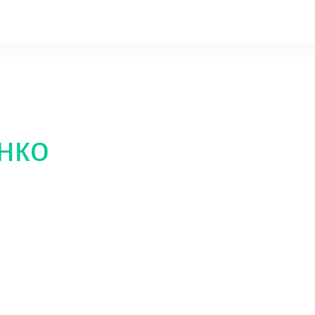
нко
Миннес