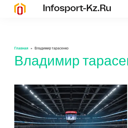
Infosport-Kz.ru
infosport-kz.ru
Главная
Владимир тарасенко
Владимир тарасе