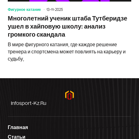
Фигурное катание
13-11-2025
Многолетний ученик штаба Тутберидзе
ушел в хайповую школу: анализ
громкого скандала
В мире фигурного катания, где каждое решение
тренера и спортсмена может повлиять на карьеру и
судьбу,
Infosport-Kz.ru
Главная
Статьи