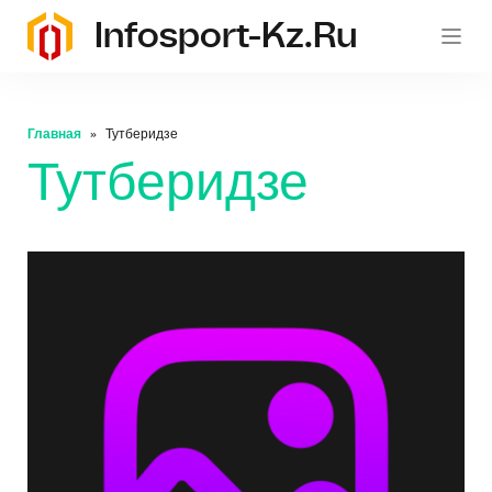
Infosport-Kz.ru
Главная
Тутберидзе
Тутберидзе