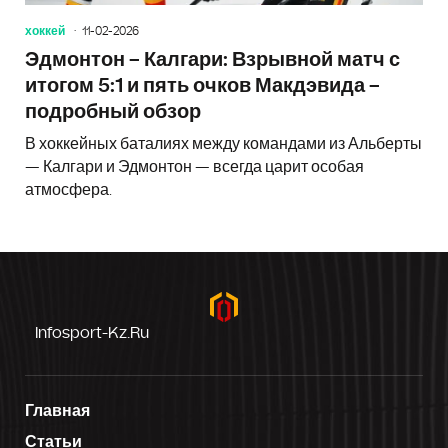
хоккей
11-02-2026
Эдмонтон – Калгари: Взрывной матч с
итогом 5:1 и пять очков Макдэвида –
подробный обзор
В хоккейных баталиях между командами из Альберты
— Калгари и Эдмонтон — всегда царит особая
атмосфера.
Infosport-Kz.ru
Главная
Статьи